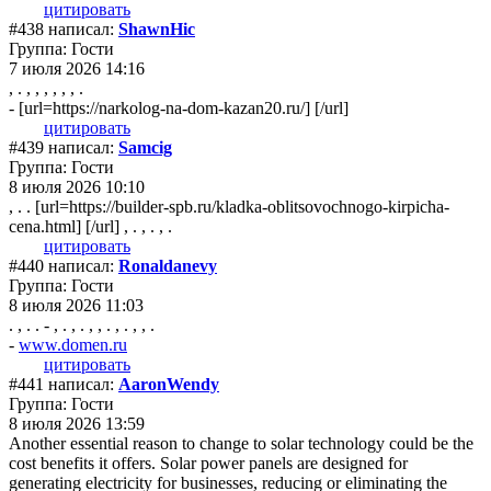
цитировать
#438 написал:
ShawnHic
Группа: Гости
7 июля 2026 14:16
, . , , , , , , .
- [url=https://narkolog-na-dom-kazan20.ru/] [/url]
цитировать
#439 написал:
Samcig
Группа: Гости
8 июля 2026 10:10
, . . [url=https://builder-spb.ru/kladka-oblitsovochnogo-kirpicha-
cena.html] [/url] , . , . , .
цитировать
#440 написал:
Ronaldanevy
Группа: Гости
8 июля 2026 11:03
. , . . - , . , . , , . , . , , .
-
www.domen.ru
цитировать
#441 написал:
AaronWendy
Группа: Гости
8 июля 2026 13:59
Another essential reason to change to solar technology could be the
cost benefits it offers. Solar power panels are designed for
generating electricity for businesses, reducing or eliminating the