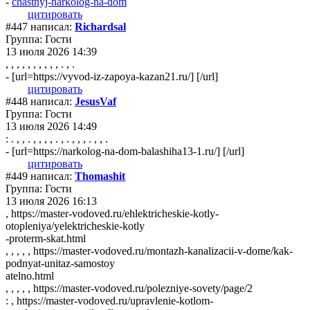
-
chastnyj-narkolog-na-dom
цитировать
#447 написал:
Richardsal
Группа: Гости
13 июля 2026 14:39
, , , , , , , , , , . , .
- [url=https://vyvod-iz-zapoya-kazan21.ru/] [/url]
цитировать
#448 написал:
JesusVaf
Группа: Гости
13 июля 2026 14:49
: . , , . , , , , . , . , , , . , , .
- [url=https://narkolog-na-dom-balashiha13-1.ru/] [/url]
цитировать
#449 написал:
Thomashit
Группа: Гости
13 июля 2026 16:13
, https://master-vodoved.ru/ehlektricheskie-kotly-
otopleniya/yelektricheskie-kotly
-proterm-skat.html
, , , , , https://master-vodoved.ru/montazh-kanalizacii-v-dome/kak-
podnyat-unitaz-samostoy
atelno.html
, , , , , https://master-vodoved.ru/polezniye-sovety/page/2
: , https://master-vodoved.ru/upravlenie-kotlom-