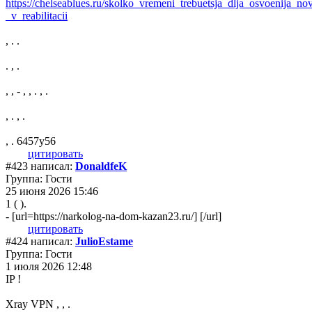
https://chelseablues.ru/skolko_vremeni_trebuetsja_dlja_osvoenija_nov
_v_reabilitacii
, . .
. , .
, , - , , . , .
, . , .
, . 6457y56
цитировать
#423 написал:
DonaldfeK
Группа: Гости
25 июня 2026 15:46
1 ( ).
- [url=https://narkolog-na-dom-kazan23.ru/] [/url]
цитировать
#424 написал:
JulioEstame
Группа: Гости
1 июля 2026 12:48
IP !
Xray VPN , , .