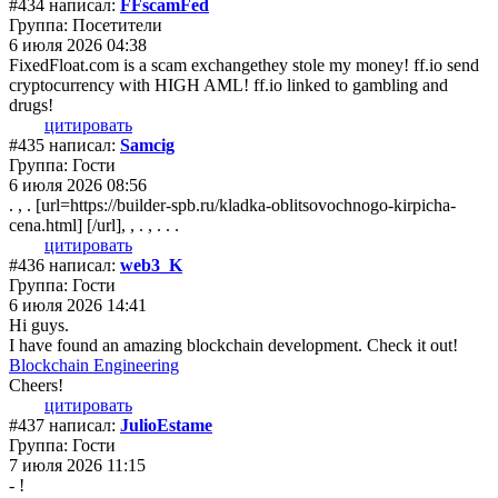
#434 написал:
FFscamFed
Группа: Посетители
6 июля 2026 04:38
FixedFloat.com is a scam exchangethey stole my money! ff.io send
cryptocurrency with HIGH AML! ff.io linked to gambling and
drugs!
цитировать
#435 написал:
Samcig
Группа: Гости
6 июля 2026 08:56
. , . [url=https://builder-spb.ru/kladka-oblitsovochnogo-kirpicha-
cena.html] [/url], , . , . . .
цитировать
#436 написал:
web3_K
Группа: Гости
6 июля 2026 14:41
Hi guys.
I have found an amazing blockchain development. Check it out!
Blockchain Engineering
Cheers!
цитировать
#437 написал:
JulioEstame
Группа: Гости
7 июля 2026 11:15
- !