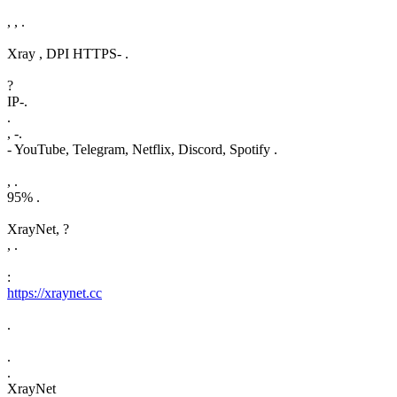
, , .
Xray , DPI HTTPS- .
?
IP-.
.
, -.
- YouTube, Telegram, Netflix, Discord, Spotify .
, .
95% .
XrayNet, ?
, .
:
https://xraynet.cc
.
.
.
XrayNet