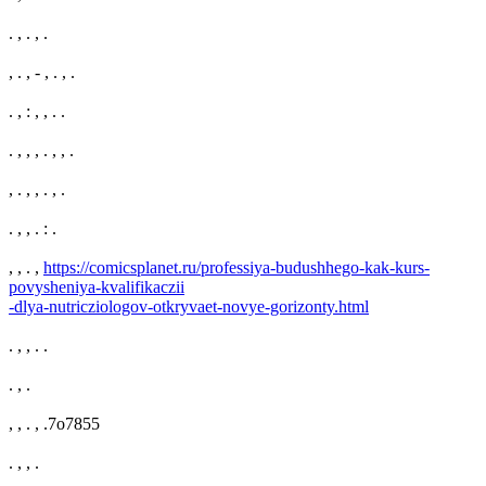
. , . , .
, . , - , . , .
. , : , , . .
. , , , . , , .
, . , , . , .
. , , . : .
, , . ,
https://comicsplanet.ru/professiya-budushhego-kak-kurs-
povysheniya-kvalifikaczii
-dlya-nutricziologov-otkryvaet-novye-gorizonty.html
. , , . .
. , .
, , . , .7o7855
. , , .