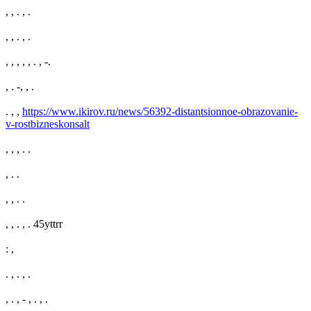
, , . , .
, , . , .
, , , , , . , -.
, . -, , .
. , ,
https://www.ikirov.ru/news/56392-distantsionnoe-obrazovanie-
v-rostbizneskonsalt
, , , . .
, . .
, , . .
, , . , . 45yttrr
: ,
. , . , .
, . , - , . , .