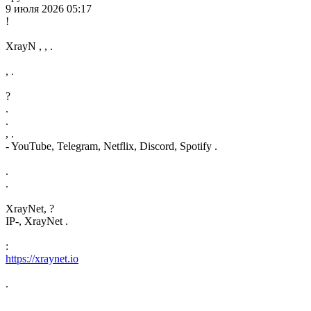
9 июля 2026 05:17
!
XrayN , , .
, .
?
.
.
, .
- YouTube, Telegram, Netflix, Discord, Spotify .
.
.
XrayNet, ?
IP-, XrayNet .
:
https://xraynet.io
.
.