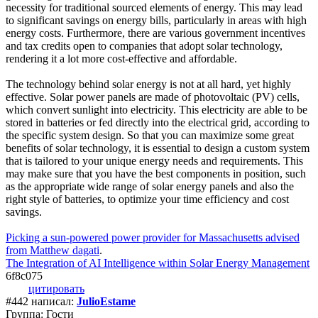
necessity for traditional sourced elements of energy. This may lead
to significant savings on energy bills, particularly in areas with high
energy costs. Furthermore, there are various government incentives
and tax credits open to companies that adopt solar technology,
rendering it a lot more cost-effective and affordable.
The technology behind solar energy is not at all hard, yet highly
effective. Solar power panels are made of photovoltaic (PV) cells,
which convert sunlight into electricity. This electricity are able to be
stored in batteries or fed directly into the electrical grid, according to
the specific system design. So that you can maximize some great
benefits of solar technology, it is essential to design a custom system
that is tailored to your unique energy needs and requirements. This
may make sure that you have the best components in position, such
as the appropriate wide range of solar energy panels and also the
right style of batteries, to optimize your time efficiency and cost
savings.
Picking a sun-powered power provider for Massachusetts advised
from Matthew dagati
.
The Integration of AI Intelligence within Solar Energy Management
6f8c075
цитировать
#442 написал:
JulioEstame
Группа: Гости