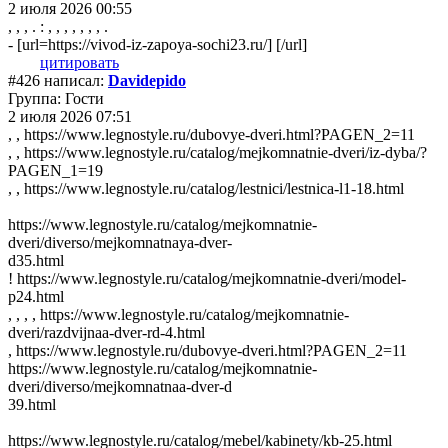
2 июля 2026 00:55
, , , . : , , , , , , , .
- [url=https://vivod-iz-zapoya-sochi23.ru/] [/url]
цитировать
#426 написал:
Davidepido
Группа: Гости
2 июля 2026 07:51
, , https://www.legnostyle.ru/dubovye-dveri.html?PAGEN_2=11
, , https://www.legnostyle.ru/catalog/mejkomnatnie-dveri/iz-dyba/?
PAGEN_1=19
, , https://www.legnostyle.ru/catalog/lestnici/lestnica-l1-18.html
https://www.legnostyle.ru/catalog/mejkomnatnie-
dveri/diverso/mejkomnatnaya-dver-
d35.html
! https://www.legnostyle.ru/catalog/mejkomnatnie-dveri/model-
p24.html
, , , , https://www.legnostyle.ru/catalog/mejkomnatnie-
dveri/razdvijnaa-dver-rd-4.html
, https://www.legnostyle.ru/dubovye-dveri.html?PAGEN_2=11
https://www.legnostyle.ru/catalog/mejkomnatnie-
dveri/diverso/mejkomnatnaa-dver-d
39.html
https://www.legnostyle.ru/catalog/mebel/kabinety/kb-25.html