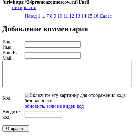
[url=https://24promoazotmoscow.ru] [/url]
цитировать
Назад
1
...
7
8
9
10
11
12
13
14
15
16
Далее
Добавление комментария
Ваше
Имя:
Ваш E-
Mail:
Код:
обновить, если не виден код
Введите
код: