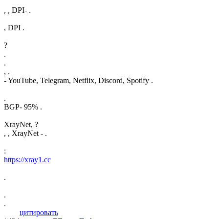
, , DPI- .
, DPI .
?
.
.
, .
- YouTube, Telegram, Netflix, Discord, Spotify .
.
BGP- 95% .
XrayNet, ?
, , XrayNet - .
:
https://xray1.cc
.
.
.
цитировать