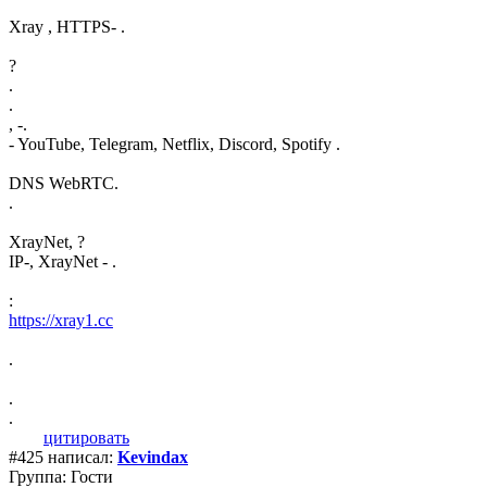
Xray , HTTPS- .
?
.
.
, -.
- YouTube, Telegram, Netflix, Discord, Spotify .
DNS WebRTC.
.
XrayNet, ?
IP-, XrayNet - .
:
https://xray1.cc
.
.
.
цитировать
#425 написал:
Kevindax
Группа: Гости