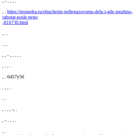
, - . , , .
, .
https://pronedra.ru/obuchenie-neftegazovomu-delu-i-gde-mozhno-
rabotat-posle-nego
-816730.html
, . .
. , .
, , - , , . , .
, . , .
, . 6457y56
. , , .
. .
, . , , -, .
, - . , , .
, .