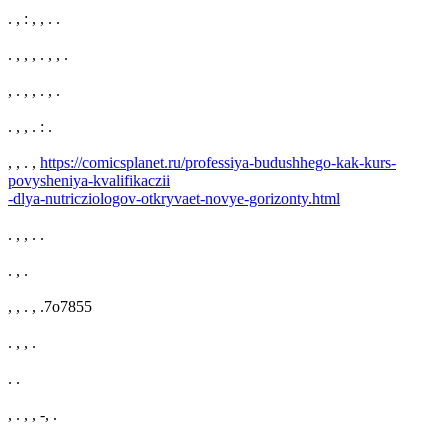
. , : , , . .
. , , , . , , .
, . , , . , .
. , , . : .
, , . ,
https://comicsplanet.ru/professiya-budushhego-kak-kurs-
povysheniya-kvalifikaczii
-dlya-nutricziologov-otkryvaet-novye-gorizonty.html
. , , . .
. , .
, , . , .7o7855
. , , .
. .
, . , , -, .