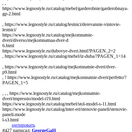
, ,
https://www.legnostyle.ru/catalog/mebel/garderobnie/garderobnaya-
gp-2.html
, https://www.legnostyle.ru/catalog/lestnici/derevannie-vintovie-
lestnici/
https://www.legnostyle.ru/catalog/mejkomnatnie-
dveri/diverso/mejkomnatnaa-dver-d
6.html
https://www.legnostyle.ru/dubovye-dveri.html?PAGEN_2=2
, https://www.legnostyle.ru/catalog/mebel/iz-duba/?PAGEN_1=14
, https://www.legnostyle.ru/catalog/mejkomnatnie-dveri/dver-
p9.html
, ! https://www.legnostyle.ru/catalog/mejkomnatnie-dveri/perfetto/?
PAGEN_1=5
, , , https://www.legnostyle.ru/catalog/mejkomnatnie-
dveri/impressio/model-i19.html
https://www.legnostyle.ru/catalog/mebel/stol-model-s-11.html
https://www.legnostyle.ru/catalog/inter-eri/stenovie-paneli/stenovie-
paneli-mode
l-s3.html
цитировать
#427 написал:
GeorgeGaH