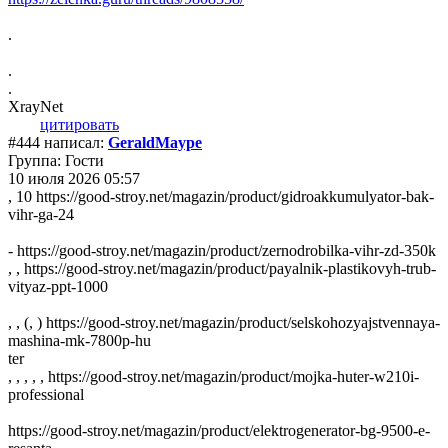
.
.
.
XrayNet
цитировать
#444 написал:
GeraldMaype
Группа: Гости
10 июля 2026 05:57
, 10 https://good-stroy.net/magazin/product/gidroakkumulyator-bak-
vihr-ga-24
- https://good-stroy.net/magazin/product/zernodrobilka-vihr-zd-350k
, , https://good-stroy.net/magazin/product/payalnik-plastikovyh-trub-
vityaz-ppt-1000
, , (, ) https://good-stroy.net/magazin/product/selskohozyajstvennaya-
mashina-mk-7800p-hu
ter
, , , , , https://good-stroy.net/magazin/product/mojka-huter-w210i-
professional
https://good-stroy.net/magazin/product/elektrogenerator-bg-9500-e-