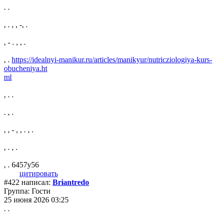
. .
, . , , -, .
, - . , , .
, .
https://idealnyi-manikur.ru/articles/manikyur/nutricziologiya-kurs-
obucheniya.ht
ml
, . .
. , .
, , - , , . , .
, . , .
, . 6457y56
цитировать
#422 написал:
Briantredo
Группа: Гости
25 июня 2026 03:25
. .