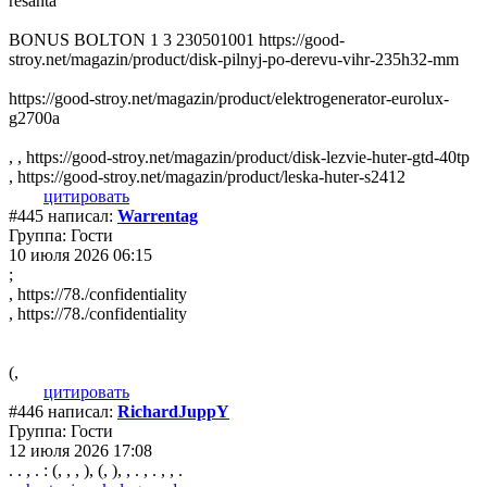
resanta
BONUS BOLTON 1 3 230501001 https://good-
stroy.net/magazin/product/disk-pilnyj-po-derevu-vihr-235h32-mm
https://good-stroy.net/magazin/product/elektrogenerator-eurolux-
g2700a
, , https://good-stroy.net/magazin/product/disk-lezvie-huter-gtd-40tp
, https://good-stroy.net/magazin/product/leska-huter-s2412
цитировать
#445 написал:
Warrentag
Группа: Гости
10 июля 2026 06:15
;
, https://78./confidentiality
, https://78./confidentiality
(,
цитировать
#446 написал:
RichardJuppY
Группа: Гости
12 июля 2026 17:08
. . , . : (, , , ), (, ), , . , . , , .