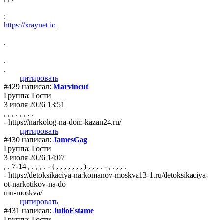
:
https://xraynet.io
.
.
.
цитировать
#429 написал:
Marvincut
Группа: Гости
3 июля 2026 13:51
, , , . , , , .
- https://narkolog-na-dom-kazan24.ru/
цитировать
#430 написал:
JamesGag
Группа: Гости
3 июля 2026 14:07
, . 7-14 , . , , . - ( , , , , , , , ) , , , . - , . , , .
- https://detoksikaciya-narkomanov-moskva13-1.ru/detoksikaciya-
ot-narkotikov-na-do
mu-moskva/
цитировать
#431 написал:
JulioEstame
Группа: Гости