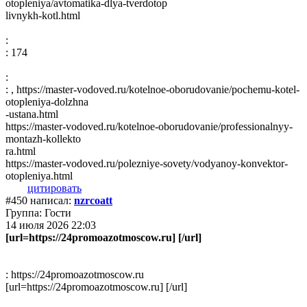
otopleniya/avtomatika-dlya-tverdotop
livnykh-kotl.html
:
: 174
:
: , https://master-vodoved.ru/kotelnoe-oborudovanie/pochemu-kotel-
otopleniya-dolzhna
-ustana.html
https://master-vodoved.ru/kotelnoe-oborudovanie/professionalnyy-
montazh-kollekto
ra.html
https://master-vodoved.ru/polezniye-sovety/vodyanoy-konvektor-
otopleniya.html
цитировать
#450 написал:
nzrcoatt
Группа: Гости
14 июля 2026 22:03
[url=https://24promoazotmoscow.ru] [/url]
: https://24promoazotmoscow.ru
[url=https://24promoazotmoscow.ru] [/url]