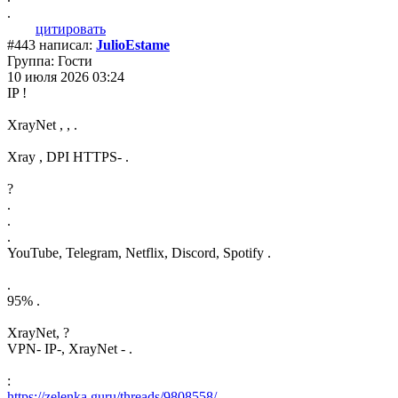
.
цитировать
#443 написал:
JulioEstame
Группа: Гости
10 июля 2026 03:24
IP !
XrayNet , , .
Xray , DPI HTTPS- .
?
.
.
.
YouTube, Telegram, Netflix, Discord, Spotify .
.
95% .
XrayNet, ?
VPN- IP-, XrayNet - .
:
https://zelenka.guru/threads/9808558/