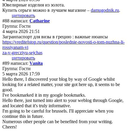
Ювелирные изделия из золота.
Купить серьги можно в лучшем магазине –
damugodnik.ru
.
цитировать
#88 написал:
Catharine
Группа: Гости
4 марта 2026 21:51
Загранпаспорт для визы в грецию : важные нюансы
https://vreditelstop.ru/question/poslednie-novosti-o-tom-nuzhna-li-
rossiyanam-vi
za-v-grecziyu-sejchas
цитировать
#89 написал:
Vanita
Группа: Гости
5 марта 2026 17:59
Hello there, I discovered your blog by way of Google whilst
looking for a related matter, your site got here up, it seems to be
good.
I've bookmarked it in my google bookmarks.
Hello there, just turned into alert to your weblog through Google,
and located that it's truly informative.
I'm going to be careful for brussels. I'll appreciate when you
continue this in future.
Numerous other people can be benefited from your writing.
Cheers!