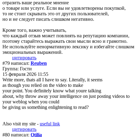
отразить ваше реальное мнение
о товаре или услуге. Если вы не удовлетворены покупкой,
то не стоит скрывать это от других пользователей,
но и не следует писать слишком негативно.
Кроме того, важно учитывать,
что каждый отзыв может повлиять на репутацию компании,
поэтому старайтесь выражать свои мысли ясно и грамотно.
Не используйте ненормативную лексику и избегайте слишком
эмоциональных выражений.
цитировать
#79 написал:
Reuben
Группа: Гости
15 февраля 2026 11:55
Write more, thats all I have to say. Literally, it seems
as though you relied on the video to make
your point. You definitely know what youre talking
about, why throw away your intelligence on just posting videos to
your weblog when you could
be giving us something enlightening to read?
Also visit my site -
useful link
цитировать
#80 написал:
Otilia