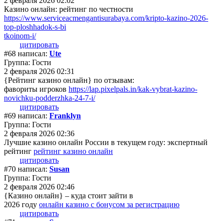
2 февраля 2026 02:02
Казино онлайн: рейтинг по честности
https://www.serviceacmengantisurabaya.com/kripto-kazino-2026-
top-ploshhadok-s-bi
tkoinom-i/
цитировать
#68 написал:
Ute
Группа: Гости
2 февраля 2026 02:31
{Рейтинг казино онлайн} по отзывам:
фавориты игроков
https://lap.pixelpals.in/kak-vybrat-kazino-
novichku-podderzhka-24-7-i/
цитировать
#69 написал:
Franklyn
Группа: Гости
2 февраля 2026 02:36
Лучшие казино онлайн России в текущем году: экспертный
рейтинг
рейтинг казино онлайн
цитировать
#70 написал:
Susan
Группа: Гости
2 февраля 2026 02:46
{Казино онлайн} – куда стоит зайти в
2026 году
онлайн казино с бонусом за регистрацию
цитировать