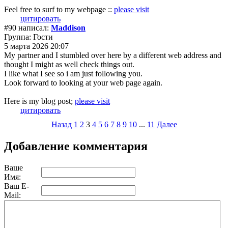
Feel free to surf to my webpage ::
please visit
цитировать
#90 написал:
Maddison
Группа: Гости
5 марта 2026 20:07
My partner and I stumbled over here by a different web address and
thought I might as well check things out.
I like what I see so i am just following you.
Look forward to looking at your web page again.
Here is my blog post;
please visit
цитировать
Назад
1
2
3
4
5
6
7
8
9
10
...
11
Далее
Добавление комментария
Ваше
Имя:
Ваш E-
Mail: