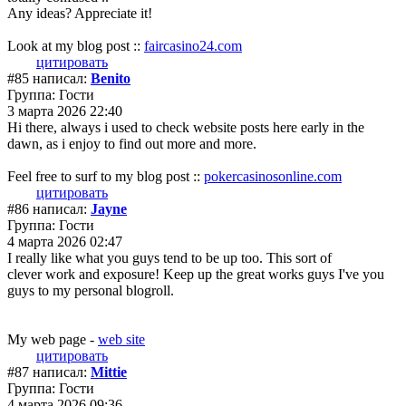
Any ideas? Appreciate it!
Look at my blog post ::
faircasino24.com
цитировать
#85 написал:
Benito
Группа: Гости
3 марта 2026 22:40
Hi there, always i used to check website posts here early in the
dawn, as i enjoy to find out more and more.
Feel free to surf to my blog post ::
pokercasinosonline.com
цитировать
#86 написал:
Jayne
Группа: Гости
4 марта 2026 02:47
I really like what you guys tend to be up too. This sort of
clever work and exposure! Keep up the great works guys I've you
guys to my personal blogroll.
My web page -
web site
цитировать
#87 написал:
Mittie
Группа: Гости
4 марта 2026 09:36